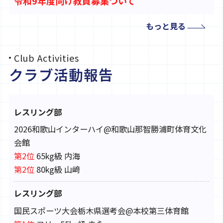
令和9年度向け教員募集ついて
左メニュー「教員募集→教員募集ページ」から閲覧可
もっと見る
能です。
Club Activities
本校バレーボール部練習会要項及び申込につい
クラブ活動報告
て
要項及び申込は
こちら
からご確認ください。
※急な日程変更・中止などはバレー部公式インスタグ
レスリング部
ラムを通じて行います。
2026和歌山インターハイ@和歌山那智勝浦町体育文化
公式インスタグラムは
こちら
からどうぞ!
会館
第2位
65kg級 内海
本校野球部練習会案内及び申込について
第2位
80kg級 山﨑
案内及び申込は
こちら
からご確認ください。
※急な日程変更・中止などは野球部公式インスタグラ
レスリング部
ムを通じて行います。
国民スポーツ大会栃木県選考会@本校第三体育館
公式インスタグラムは
こちら
からどうぞ!