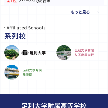
第1位
フリー55kg級 𠮷永
第1位
グレコ60kg級 松崎
もっと見る
第1位
フリー65kg級 内海
本校サッカー部練習会要項及び申込について
第1位
フリー71kg級 土肥
要項及び申込は
こちら
からご確認ください。
第1位
グレコ80kg級 山﨑
Affiliated Schools
※急な日程変更・中止などはサッカー部公式インスタ
第1位
フリー92kg級 嵐
系列校
グラムを通じて行います。
第1位
グレコ125kg級 山本
公式インスタグラムは
こちら
からどうぞ!
国民スポーツ大会@青森への出場権獲得!
オープンキャンパス申込受付しています。
テニス部
「オープンキャンパス」バナーより申込ページをご確
関東高校テニス大会@小瀬スポーツ公園テニス場
認ください。
第3位
男子団体
ベスト8
男子ダブルス竹田・菊池
令和9（2026）年度向けの本校パンフレットが
美術部
完成しました！
第140回足利市内合同美術展
「学校案内パンフレット」バナーまたは左メニュー
足利大学附属高等学校
奨励賞
長島・金子・中島
「入試案内→学校案内パンフレット」から閲覧可能で